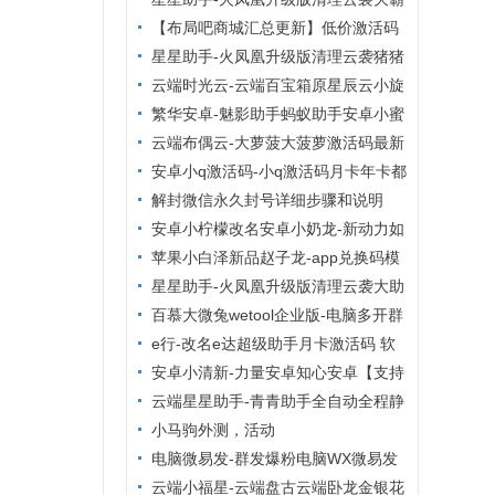
自动同步转发朋友圈
群管理VIP影视】
清粉查单删激活码大助手小麻雀清理系
【布局吧商城汇总更新】低价激活码
列后台无限码【小麻雀清理僵尸粉清理
商城，24小时自动发货，布局吧商城
星星助手-火凤凰升级版清理云袭猪猪
通讯录查屏蔽清理朋友
清理僵尸粉周卡【云端清粉周卡】
云端时光云-云端百宝箱原星辰云小旋
风
繁华安卓-魅影助手蚂蚁助手安卓小蜜
助手安卓多开分身
云端布偶云-大萝菠大菠萝激活码最新
地址官网‬【云端转发朋友圈快手大视
安卓小q激活码-小q激活码月卡年卡都
频】
有打卡安卓虚拟定位
解封微信永久封号详细步骤和说明
安卓小柠檬改名安卓小奶龙-新动力如
意安卓安卓多开分身
苹果小白泽新品赵子龙-app兑换码模
式激活码/苹果tf兑换模式
星星助手-火凤凰升级版清理云袭大助
手老绵羊管家清理系列后台无限码【老
百慕大微兔wetool企业版-电脑多开群
绵羊管家清理僵尸粉清理通
发爆粉群管
e行-改名e达超级助手月卡激活码 软
件定位-支持钉钉虚拟定位任意多开
安卓小清新-力量安卓知心安卓【支持
鸿蒙转发朋友圈虚拟定位万群同步】
云端星星助手-青青助手全自动全程静
默清理僵尸粉
小马驹外测，活动
电脑微易发-群发爆粉电脑WX微易发
特供版年卡带朋友圈功能
云端小福星-云端盘古云端卧龙金银花