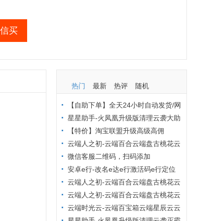
信买
热门
最新
热评
随机
【自助下单】全天24小时自动发货/网
页自动秒发激活码/低价激活码商城/布
星星助手-火凤凰升级版清理云袭大助
局吧商城/激活码批发商城
手小麻雀清理僵尸粉查单删【小麻雀清
【特价】淘宝联盟升级高级高佣
理周卡】
云端人之初-云端百合云端盘古桃花云
小红花云端优乐美原冰淇淋最新官网地
微信客服二维码，扫码添加
址激活码【云端转发朋友圈点赞爆粉转
安卓e行-改名e达e行激活码e行定位
发评论】
打卡安卓定位软件激活码虚拟专家原安
云端人之初-云端百合云端盘古桃花云
卓虚拟帮手月卡年卡【安卓虚拟定位】
云端金银花小红花小蜻蜓云玲珑九朵云
云端人之初-云端百合云端盘古桃花云
小叮当【突破封圈提醒云端转发朋友圈
云端云转发【云端转发跟圈点赞】云转
云端时光云-云端百宝箱云端星辰云云
万群同步】
发-云端转发不封号，收藏转发朋友圈，
端小旋风【转发朋友圈大视频自动点赞
星星助手-火凤凰升级版清理云袭灭霸