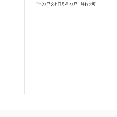
同步转发朋友圈自动回复消息欢迎新人
云端红豆改名日月星-红豆一键转发可
指定好友云端红豆语音转发朋友圈转发
万群同步群发