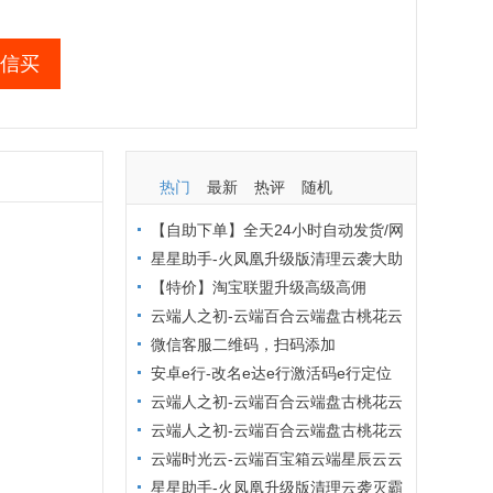
信买
热门
最新
热评
随机
【自助下单】全天24小时自动发货/网
页自动秒发激活码/低价激活码商城/布
星星助手-火凤凰升级版清理云袭大助
局吧商城/激活码批发商城
手小麻雀清理僵尸粉查单删【小麻雀清
【特价】淘宝联盟升级高级高佣
理周卡】
云端人之初-云端百合云端盘古桃花云
小红花云端优乐美原冰淇淋最新官网地
微信客服二维码，扫码添加
址激活码【云端转发朋友圈点赞爆粉转
安卓e行-改名e达e行激活码e行定位
发评论】
打卡安卓定位软件激活码虚拟专家原安
云端人之初-云端百合云端盘古桃花云
卓虚拟帮手月卡年卡【安卓虚拟定位】
云端金银花小红花小蜻蜓云玲珑九朵云
云端人之初-云端百合云端盘古桃花云
小叮当【突破封圈提醒云端转发朋友圈
云端云转发【云端转发跟圈点赞】云转
云端时光云-云端百宝箱云端星辰云云
万群同步】
发-云端转发不封号，收藏转发朋友圈，
端小旋风【转发朋友圈大视频自动点赞
星星助手-火凤凰升级版清理云袭灭霸