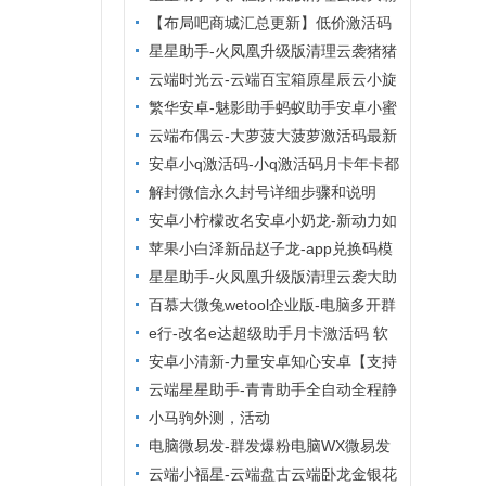
自动同步转发朋友圈
群管理VIP影视】
清粉查单删激活码大助手小麻雀清理系
【布局吧商城汇总更新】低价激活码
列后台无限码【小麻雀清理僵尸粉清理
商城，24小时自动发货，布局吧商城
星星助手-火凤凰升级版清理云袭猪猪
通讯录查屏蔽清理朋友
清理僵尸粉周卡【云端清粉周卡】
云端时光云-云端百宝箱原星辰云小旋
风
繁华安卓-魅影助手蚂蚁助手安卓小蜜
助手安卓多开分身
云端布偶云-大萝菠大菠萝激活码最新
地址官网‬【云端转发朋友圈快手大视
安卓小q激活码-小q激活码月卡年卡都
频】
有打卡安卓虚拟定位
解封微信永久封号详细步骤和说明
安卓小柠檬改名安卓小奶龙-新动力如
意安卓安卓多开分身
苹果小白泽新品赵子龙-app兑换码模
式激活码/苹果tf兑换模式
星星助手-火凤凰升级版清理云袭大助
手老绵羊管家清理系列后台无限码【老
百慕大微兔wetool企业版-电脑多开群
绵羊管家清理僵尸粉清理通
发爆粉群管
e行-改名e达超级助手月卡激活码 软
件定位-支持钉钉虚拟定位任意多开
安卓小清新-力量安卓知心安卓【支持
鸿蒙转发朋友圈虚拟定位万群同步】
云端星星助手-青青助手全自动全程静
默清理僵尸粉
小马驹外测，活动
电脑微易发-群发爆粉电脑WX微易发
特供版年卡带朋友圈功能
云端小福星-云端盘古云端卧龙金银花