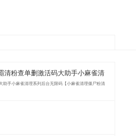
霸清粉查单删激活码大助手小麻雀清
尸粉清理通讯录查屏蔽清理朋友
大助手小麻雀清理系列后台无限码【小麻雀清理僵尸粉清