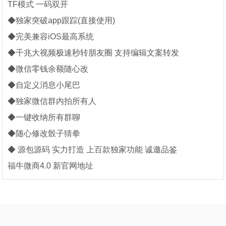
TF模式 一码双开
◆独家突破app跟踪(直接使用)
◆完美兼容iOS最高系统
◆千兆大视频极速秒转朋友圈 支持编辑文案转发
◆微信零钱余额随心改
◆自定义消息小尾巴
◆独家微信群内拍所有人
◆一键收纳所有群聊
◆随心修改骰子猜拳
◆ 源包源码 实力打造 上百款独家功能 诚邀品鉴
福牛微商4.0 新官网地址