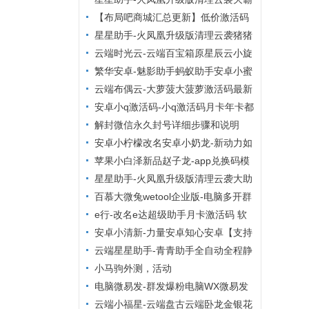
自动同步转发朋友圈
群管理VIP影视】
清粉查单删激活码大助手小麻雀清理系
【布局吧商城汇总更新】低价激活码
列后台无限码【小麻雀清理僵尸粉清理
商城，24小时自动发货，布局吧商城
星星助手-火凤凰升级版清理云袭猪猪
通讯录查屏蔽清理朋友
清理僵尸粉周卡【云端清粉周卡】
云端时光云-云端百宝箱原星辰云小旋
风
繁华安卓-魅影助手蚂蚁助手安卓小蜜
助手安卓多开分身
云端布偶云-大萝菠大菠萝激活码最新
地址官网‬【云端转发朋友圈快手大视
安卓小q激活码-小q激活码月卡年卡都
频】
有打卡安卓虚拟定位
解封微信永久封号详细步骤和说明
安卓小柠檬改名安卓小奶龙-新动力如
意安卓安卓多开分身
苹果小白泽新品赵子龙-app兑换码模
式激活码/苹果tf兑换模式
星星助手-火凤凰升级版清理云袭大助
手老绵羊管家清理系列后台无限码【老
百慕大微兔wetool企业版-电脑多开群
绵羊管家清理僵尸粉清理通
发爆粉群管
e行-改名e达超级助手月卡激活码 软
件定位-支持钉钉虚拟定位任意多开
安卓小清新-力量安卓知心安卓【支持
鸿蒙转发朋友圈虚拟定位万群同步】
云端星星助手-青青助手全自动全程静
默清理僵尸粉
小马驹外测，活动
电脑微易发-群发爆粉电脑WX微易发
特供版年卡带朋友圈功能
云端小福星-云端盘古云端卧龙金银花