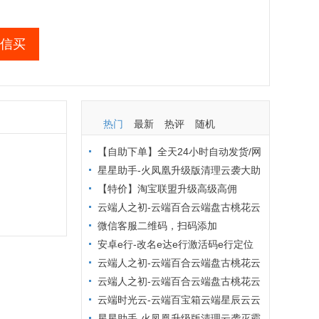
信买
热门
最新
热评
随机
【自助下单】全天24小时自动发货/网
页自动秒发激活码/低价激活码商城/布
星星助手-火凤凰升级版清理云袭大助
局吧商城/激活码批发商城
手小麻雀清理僵尸粉查单删【小麻雀清
【特价】淘宝联盟升级高级高佣
理周卡】
云端人之初-云端百合云端盘古桃花云
小红花云端优乐美原冰淇淋最新官网地
微信客服二维码，扫码添加
址激活码【云端转发朋友圈点赞爆粉转
安卓e行-改名e达e行激活码e行定位
发评论】
打卡安卓定位软件激活码虚拟专家原安
云端人之初-云端百合云端盘古桃花云
卓虚拟帮手月卡年卡【安卓虚拟定位】
云端金银花小红花小蜻蜓云玲珑九朵云
云端人之初-云端百合云端盘古桃花云
小叮当【突破封圈提醒云端转发朋友圈
云端云转发【云端转发跟圈点赞】云转
云端时光云-云端百宝箱云端星辰云云
万群同步】
发-云端转发不封号，收藏转发朋友圈，
端小旋风【转发朋友圈大视频自动点赞
星星助手-火凤凰升级版清理云袭灭霸