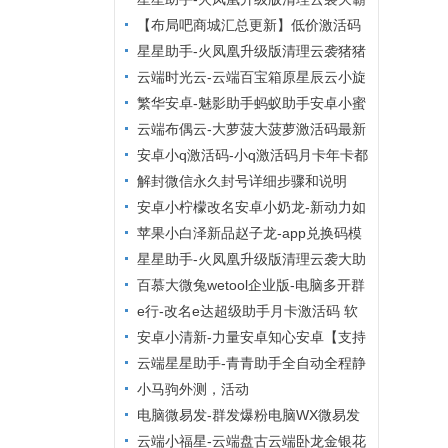
自动同步转发朋友圈
群管理VIP影视】
清粉查单删激活码大助手小麻雀清理系
【布局吧商城汇总更新】低价激活码
列后台无限码【小麻雀清理僵尸粉清理
商城，24小时自动发货，布局吧商城
星星助手-火凤凰升级版清理云袭猪猪
通讯录查屏蔽清理朋友
清理僵尸粉周卡【云端清粉周卡】
云端时光云-云端百宝箱原星辰云小旋
风
繁华安卓-魅影助手蚂蚁助手安卓小蜜
助手安卓多开分身
云端布偶云-大萝菠大菠萝激活码最新
地址官网‬【云端转发朋友圈快手大视
安卓小q激活码-小q激活码月卡年卡都
频】
有打卡安卓虚拟定位
解封微信永久封号详细步骤和说明
安卓小柠檬改名安卓小奶龙-新动力如
意安卓安卓多开分身
苹果小白泽新品赵子龙-app兑换码模
式激活码/苹果tf兑换模式
星星助手-火凤凰升级版清理云袭大助
手老绵羊管家清理系列后台无限码【老
百慕大微兔wetool企业版-电脑多开群
绵羊管家清理僵尸粉清理通
发爆粉群管
e行-改名e达超级助手月卡激活码 软
件定位-支持钉钉虚拟定位任意多开
安卓小清新-力量安卓知心安卓【支持
鸿蒙转发朋友圈虚拟定位万群同步】
云端星星助手-青青助手全自动全程静
默清理僵尸粉
小马驹外测，活动
电脑微易发-群发爆粉电脑WX微易发
特供版年卡带朋友圈功能
云端小福星-云端盘古云端卧龙金银花