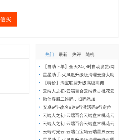
信买
热门
最新
热评
随机
【自助下单】全天24小时自动发货/网
页自动秒发激活码/低价激活码商城/布
星星助手-火凤凰升级版清理云袭大助
局吧商城/激活码批发商城
手小麻雀清理僵尸粉查单删【小麻雀清
【特价】淘宝联盟升级高级高佣
理周卡】
云端人之初-云端百合云端盘古桃花云
小红花云端优乐美原冰淇淋最新官网地
微信客服二维码，扫码添加
址激活码【云端转发朋友圈点赞爆粉转
安卓e行-改名e达e行激活码e行定位
发评论】
打卡安卓定位软件激活码虚拟专家原安
云端人之初-云端百合云端盘古桃花云
卓虚拟帮手月卡年卡【安卓虚拟定位】
云端金银花小红花小蜻蜓云玲珑九朵云
云端人之初-云端百合云端盘古桃花云
小叮当【突破封圈提醒云端转发朋友圈
云端云转发【云端转发跟圈点赞】云转
云端时光云-云端百宝箱云端星辰云云
万群同步】
发-云端转发不封号，收藏转发朋友圈，
端小旋风【转发朋友圈大视频自动点赞
星星助手-火凤凰升级版清理云袭灭霸